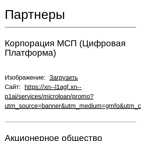
Партнеры
Корпорация МСП (Цифровая
Платформа)
Изображение:
Загрузить
Сайт:
https://xn--l1agf.xn--
p1ai/services/microloan/promo?
utm_source=banner&utm_medium=gmfo&utm_c
Акционерное общество