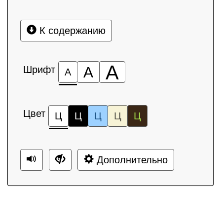
К содержанию
А
Шрифт
А
А
Цвет
Ц
Ц
Ц
Ц
Ц
Дополнительно