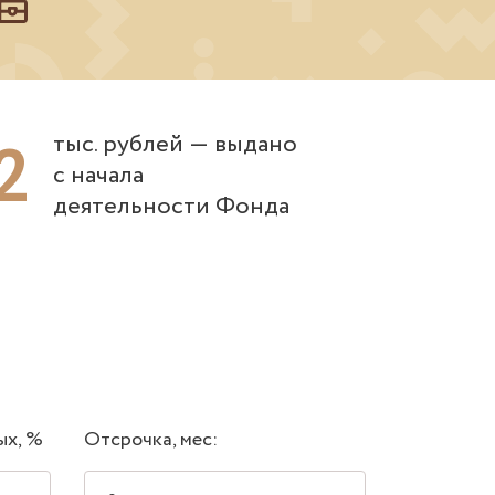
2
тыс. рублей ― выдано
с начала
деятельности Фонда
ых, %
Отсрочка, мес: