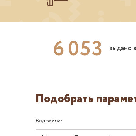
6
0
5
3
выдано з
Подобрать параме
Вид займа: