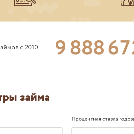
9
8
8
8
6
7
аймов с 2010
тры займа
Процентная ставка годов