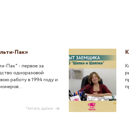
льти-Пак»
К
и-Пак" - первое за
К
дство одноразовой
р
вою работу в 1994 году и
п
пионеров
п
я пластика в России.
ш
д
п
Читать далее
д