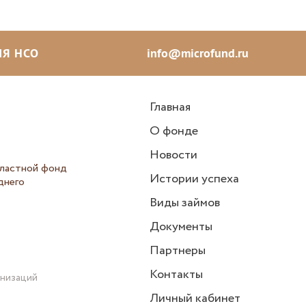
Я НСО
info@microfund.ru
Главная
О фонде
Новости
ластной фонд
Истории успеха
днего
Виды займов
Документы
Партнеры
Контакты
анизаций
Личный кабинет