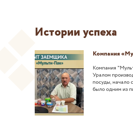
Истории успеха
Компания «Му
НСО
Компания "Мульт
Уралом произво
вляются
посуды, начало с
вим слово
было одним из 
асовой
пневмоформовани
й гектар».
ть далее