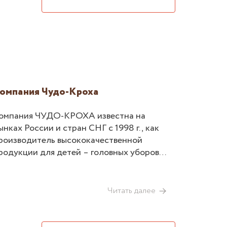
омпания Чудо-Кроха
омпания ЧУДО-КРОХА известна на
ынках России и стран СНГ с 1998 г., как
роизводитель высококачественной
родукции для детей – головных уборов,
арфов, варежек, перчаток и других
етских аксессуаров. Стильные и
рактичные изделия предназначены для
Читать далее
етей с первых дней жизни и до 12 лет.