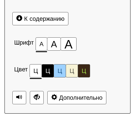
К содержанию
А
Шрифт
А
А
Цвет
Ц
Ц
Ц
Ц
Ц
Дополнительно