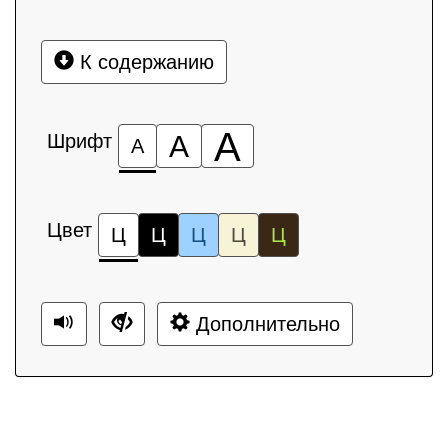
К содержанию
А
Шрифт
А
А
Цвет
Ц
Ц
Ц
Ц
Ц
Дополнительно