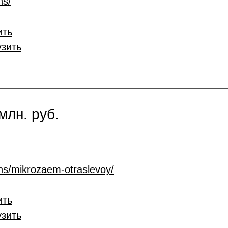
ns/
ить
узить
млн. руб.
ans/mikrozaem-otraslevoy/
ить
узить