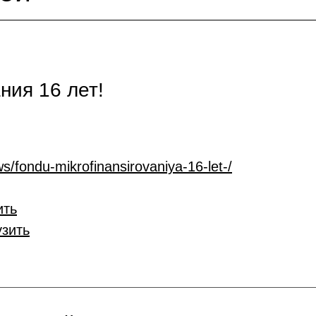
ия 16 лет!
s/fondu-mikrofinansirovaniya-16-let-/
ить
узить