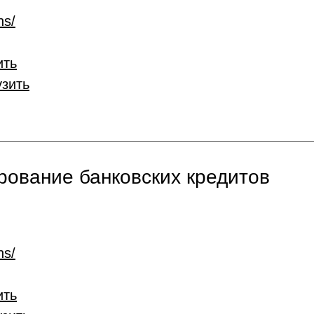
ns/
ить
узить
ование банковских кредитов
ns/
ить