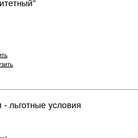
итетный"
ить
узить
 - льготные условия