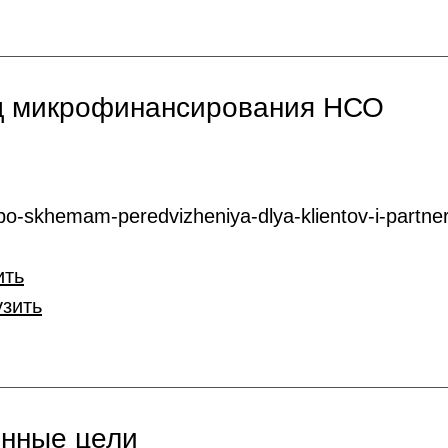
нд микрофинансирования НСО
o-skhemam-peredvizheniya-dlya-klientov-i-partner
ить
узить
онные цели