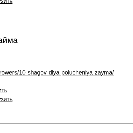
узить
займа
rrowers/10-shagov-dlya-polucheniya-zayma/
ить
узить