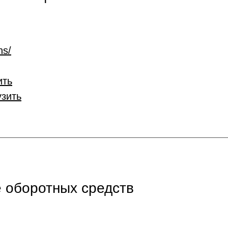
ns/
ить
узить
 оборотных средств