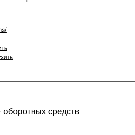
ns/
ить
узить
 оборотных средств