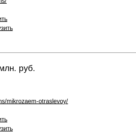
ns/
ить
узить
млн. руб.
ans/mikrozaem-otraslevoy/
ить
узить