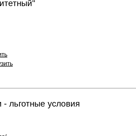
итетный"
ить
узить
 - льготные условия