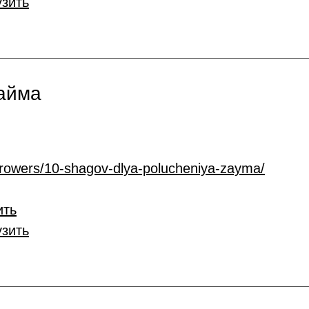
узить
займа
rrowers/10-shagov-dlya-polucheniya-zayma/
ить
узить