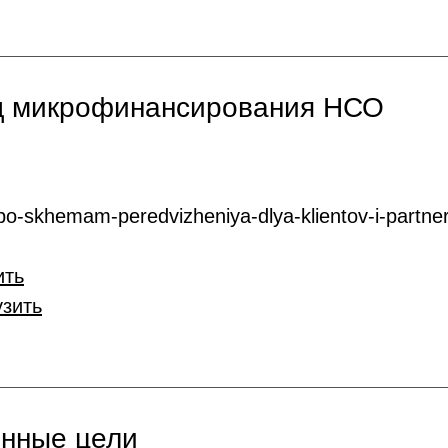
нд микрофинансирования НСО
o-skhemam-peredvizheniya-dlya-klientov-i-partner
ить
узить
онные цели