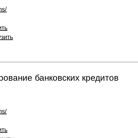
ns/
ить
узить
ование банковских кредитов
ns/
ить