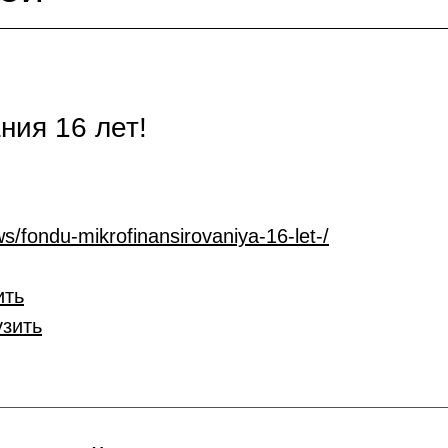
ия 16 лет!
s/fondu-mikrofinansirovaniya-16-let-/
ить
узить