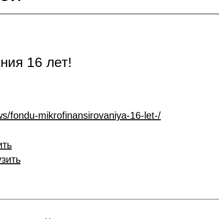
ия 16 лет!
s/fondu-mikrofinansirovaniya-16-let-/
ить
узить