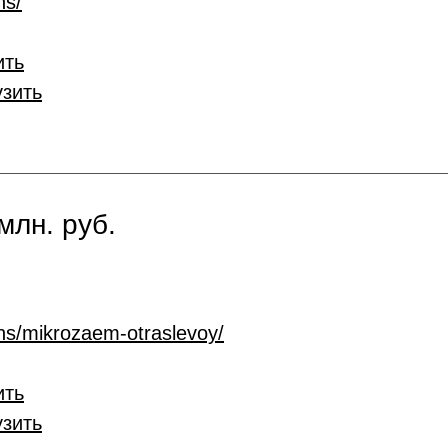
ns/
ить
узить
млн. руб.
ans/mikrozaem-otraslevoy/
ить
узить