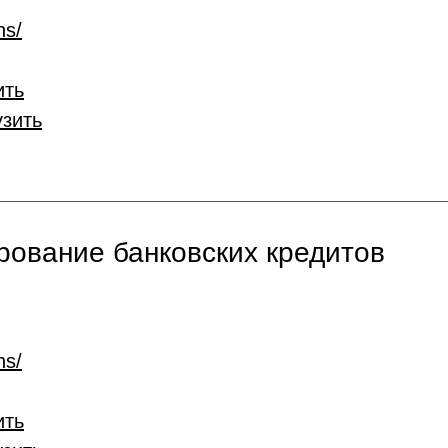
ns/
ить
узить
ование банковских кредитов
ns/
ить