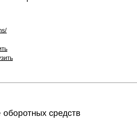
ns/
ить
узить
 оборотных средств