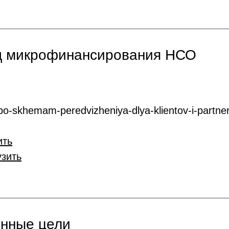
нд микрофинансирования НСО
o-skhemam-peredvizheniya-dlya-klientov-i-partner
ить
узить
онные цели