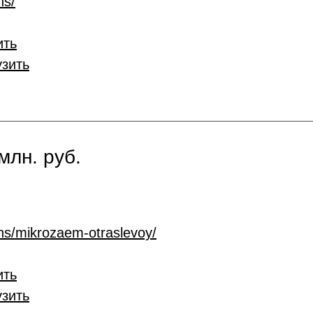
ns/
ить
узить
млн. руб.
ans/mikrozaem-otraslevoy/
ить
узить