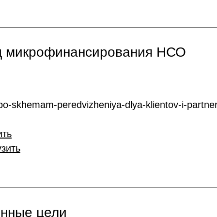
нд микрофинансирования НСО
o-skhemam-peredvizheniya-dlya-klientov-i-partner
ить
узить
онные цели