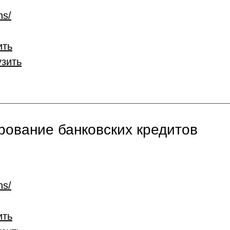
ns/
ить
узить
ование банковских кредитов
ns/
ить