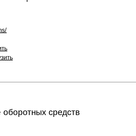
ns/
ить
узить
 оборотных средств