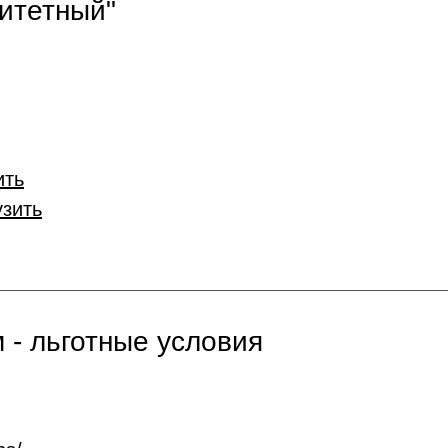
итетный"
ить
узить
 - льготные условия