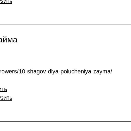
узить
займа
rrowers/10-shagov-dlya-polucheniya-zayma/
ить
узить