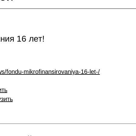
ия 16 лет!
s/fondu-mikrofinansirovaniya-16-let-/
ить
узить