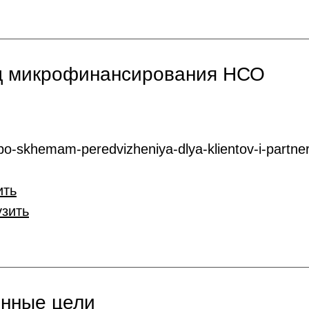
нд микрофинансирования НСО
o-skhemam-peredvizheniya-dlya-klientov-i-partner
ить
узить
онные цели