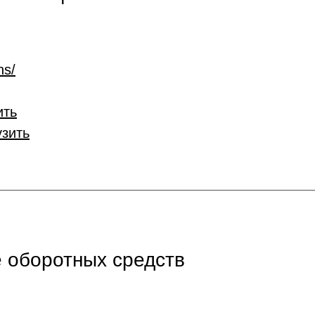
ns/
ить
узить
 оборотных средств