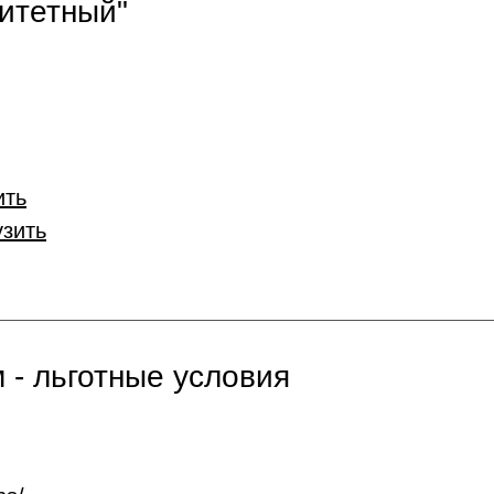
итетный"
ить
узить
 - льготные условия