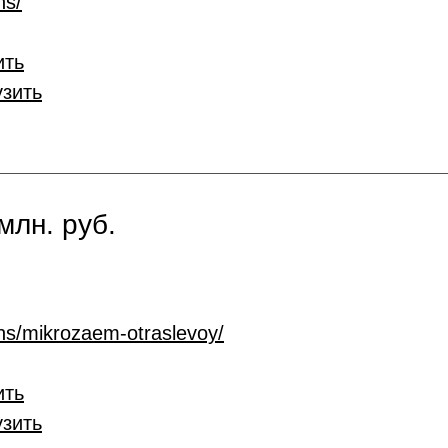
ns/
ить
узить
млн. руб.
ans/mikrozaem-otraslevoy/
ить
узить