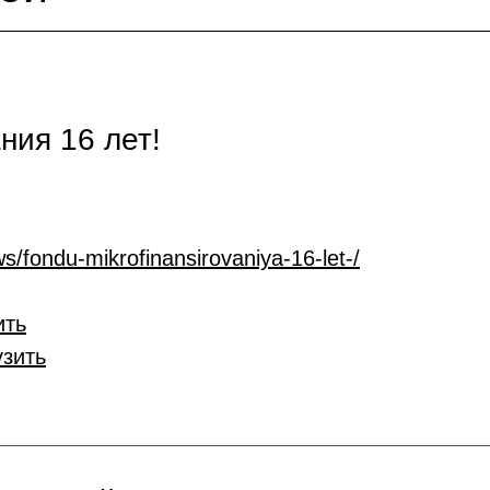
ия 16 лет!
s/fondu-mikrofinansirovaniya-16-let-/
ить
узить