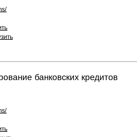
ns/
ить
узить
ование банковских кредитов
ns/
ить