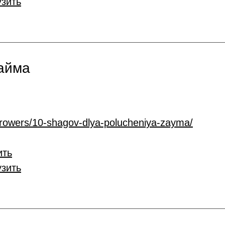
узить
займа
rrowers/10-shagov-dlya-polucheniya-zayma/
ить
узить