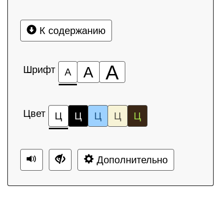
К содержанию
А
Шрифт
А
А
Цвет
Ц
Ц
Ц
Ц
Ц
Дополнительно