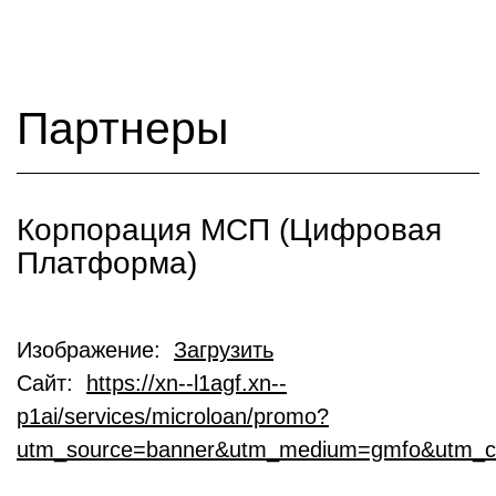
Партнеры
Корпорация МСП (Цифровая
Платформа)
Изображение:
Загрузить
Сайт:
https://xn--l1agf.xn--
p1ai/services/microloan/promo?
utm_source=banner&utm_medium=gmfo&utm_c