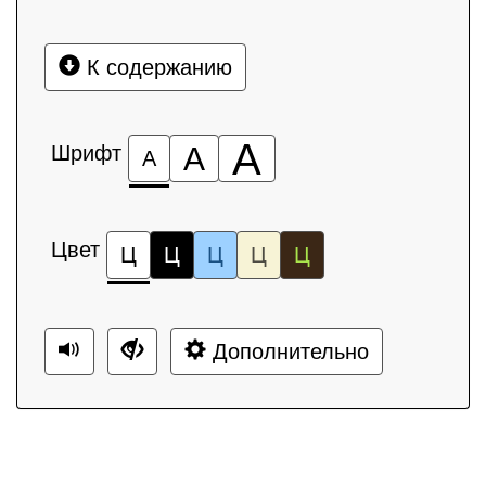
К содержанию
А
Шрифт
А
А
Цвет
Ц
Ц
Ц
Ц
Ц
Дополнительно