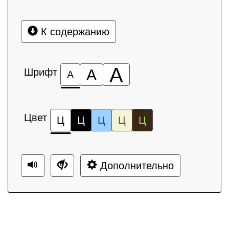
К содержанию
А
Шрифт
А
А
Цвет
Ц
Ц
Ц
Ц
Ц
Дополнительно