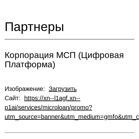
Партнеры
Корпорация МСП (Цифровая
Платформа)
Изображение:
Загрузить
Сайт:
https://xn--l1agf.xn--
p1ai/services/microloan/promo?
utm_source=banner&utm_medium=gmfo&utm_c