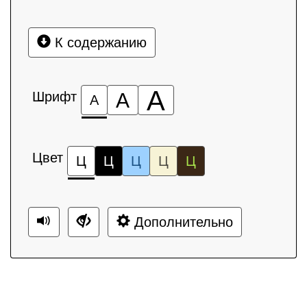
К содержанию
А
Шрифт
А
А
Цвет
Ц
Ц
Ц
Ц
Ц
Дополнительно