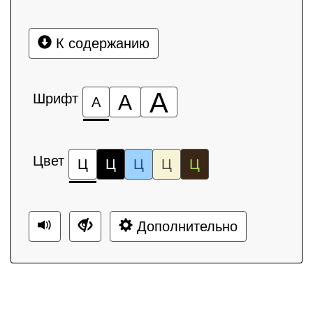
К содержанию
А
Шрифт
А
А
Цвет
Ц
Ц
Ц
Ц
Ц
Дополнительно