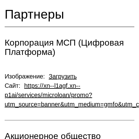
Партнеры
Корпорация МСП (Цифровая
Платформа)
Изображение:
Загрузить
Сайт:
https://xn--l1agf.xn--
p1ai/services/microloan/promo?
utm_source=banner&utm_medium=gmfo&utm_c
Акционерное общество