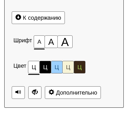
К содержанию
А
Шрифт
А
А
Цвет
Ц
Ц
Ц
Ц
Ц
Дополнительно