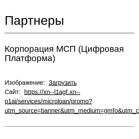
Партнеры
Корпорация МСП (Цифровая
Платформа)
Изображение:
Загрузить
Сайт:
https://xn--l1agf.xn--
p1ai/services/microloan/promo?
utm_source=banner&utm_medium=gmfo&utm_c