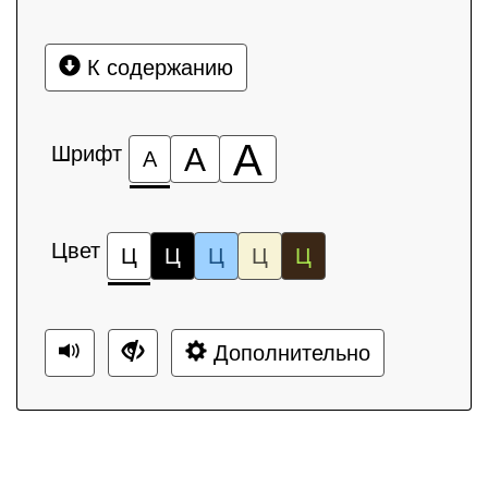
К содержанию
А
Шрифт
А
А
Цвет
Ц
Ц
Ц
Ц
Ц
Дополнительно