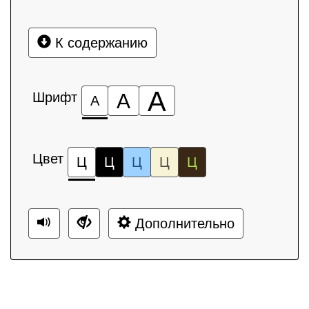
К содержанию
А
Шрифт
А
А
Цвет
Ц
Ц
Ц
Ц
Ц
Дополнительно