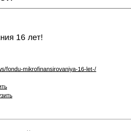
ия 16 лет!
s/fondu-mikrofinansirovaniya-16-let-/
ить
узить