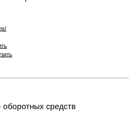
ns/
ить
узить
 оборотных средств