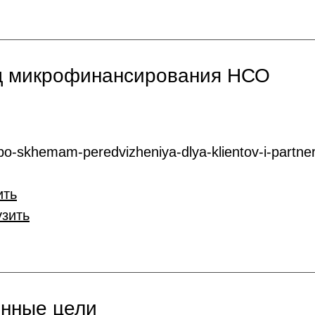
нд микрофинансирования НСО
o-skhemam-peredvizheniya-dlya-klientov-i-partner
ить
узить
онные цели