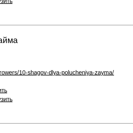
узить
займа
rrowers/10-shagov-dlya-polucheniya-zayma/
ить
узить