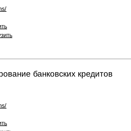
ns/
ить
узить
ование банковских кредитов
ns/
ить