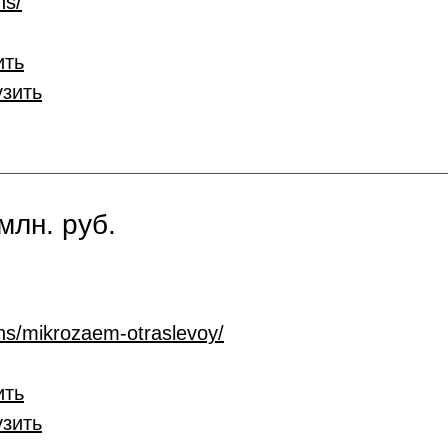
ns/
ить
узить
млн. руб.
ans/mikrozaem-otraslevoy/
ить
узить