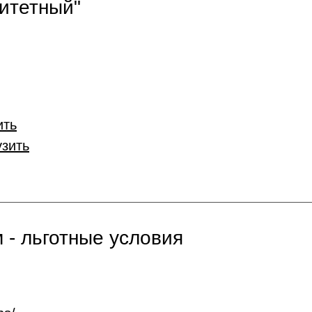
итетный"
ить
узить
 - льготные условия