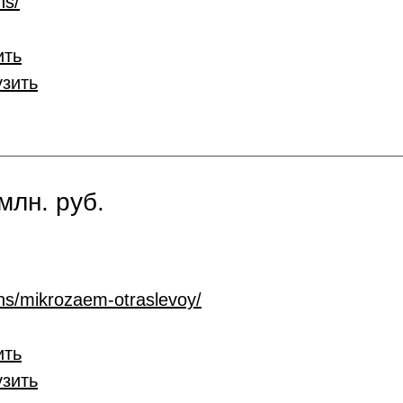
ns/
ить
узить
млн. руб.
ans/mikrozaem-otraslevoy/
ить
узить