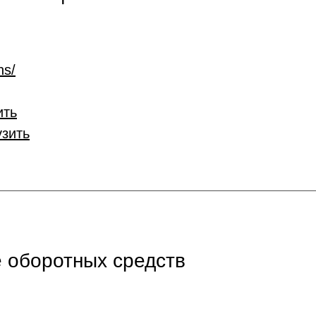
ns/
ить
узить
 оборотных средств