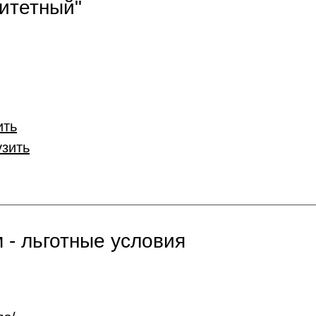
итетный"
ить
узить
 - льготные условия