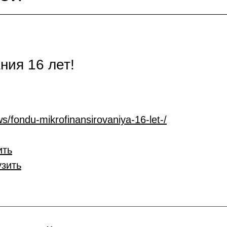
ия 16 лет!
s/fondu-mikrofinansirovaniya-16-let-/
ить
узить