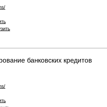
ns/
ить
узить
ование банковских кредитов
ns/
ить