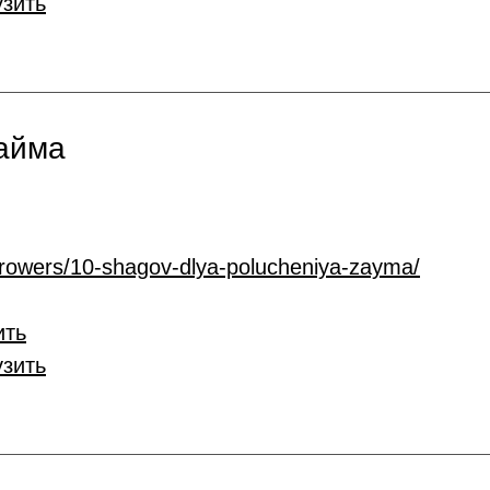
узить
займа
rrowers/10-shagov-dlya-polucheniya-zayma/
ить
узить