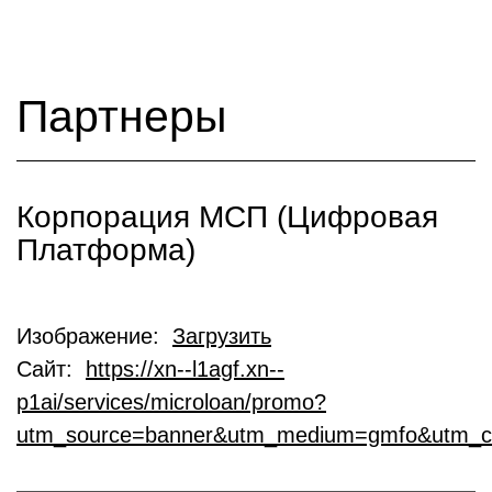
Партнеры
Корпорация МСП (Цифровая
Платформа)
Изображение:
Загрузить
Сайт:
https://xn--l1agf.xn--
p1ai/services/microloan/promo?
utm_source=banner&utm_medium=gmfo&utm_c