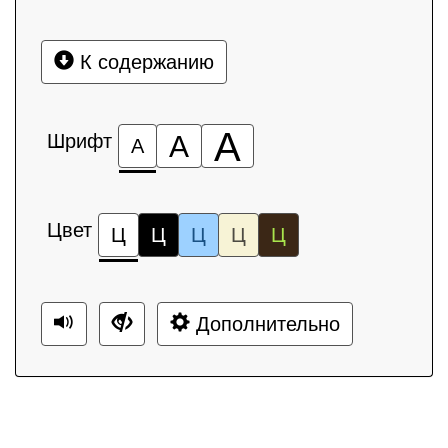
К содержанию
А
Шрифт
А
А
Цвет
Ц
Ц
Ц
Ц
Ц
Дополнительно