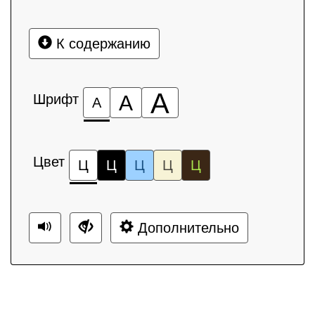
К содержанию
А
Шрифт
А
А
Цвет
Ц
Ц
Ц
Ц
Ц
Дополнительно