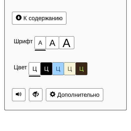
К содержанию
А
Шрифт
А
А
Цвет
Ц
Ц
Ц
Ц
Ц
Дополнительно