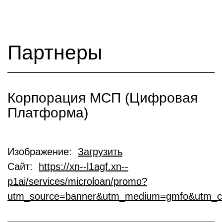
Партнеры
Корпорация МСП (Цифровая
Платформа)
Изображение:
Загрузить
Сайт:
https://xn--l1agf.xn--
p1ai/services/microloan/promo?
utm_source=banner&utm_medium=gmfo&utm_c