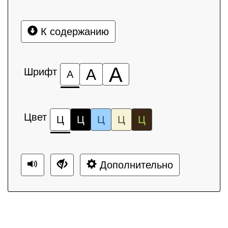
К содержанию
А
Шрифт
А
А
Цвет
Ц
Ц
Ц
Ц
Ц
Дополнительно