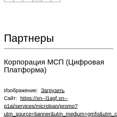
Партнеры
Корпорация МСП (Цифровая
Платформа)
Изображение:
Загрузить
Сайт:
https://xn--l1agf.xn--
p1ai/services/microloan/promo?
utm_source=banner&utm_medium=gmfo&utm_c