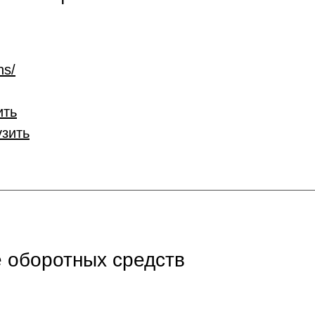
ns/
ить
узить
 оборотных средств