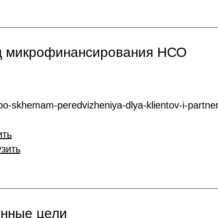
нд микрофинансирования НСО
o-skhemam-peredvizheniya-dlya-klientov-i-partner
ить
узить
онные цели