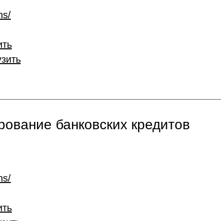
ns/
ить
узить
ование банковских кредитов
ns/
ить