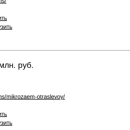
ns/
ить
узить
млн. руб.
ans/mikrozaem-otraslevoy/
ить
узить