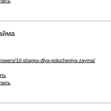
узить
займа
rrowers/10-shagov-dlya-polucheniya-zayma/
ить
узить