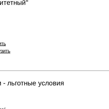
итетный"
ить
узить
 - льготные условия