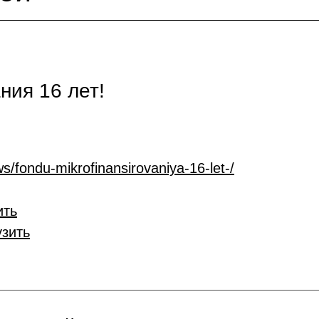
ия 16 лет!
s/fondu-mikrofinansirovaniya-16-let-/
ить
узить