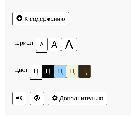
К содержанию
А
Шрифт
А
А
Цвет
Ц
Ц
Ц
Ц
Ц
Дополнительно