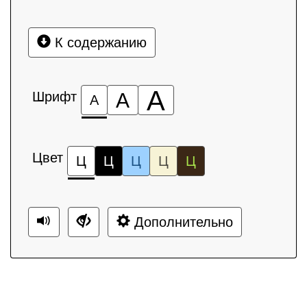
К содержанию
А
Шрифт
А
А
Цвет
Ц
Ц
Ц
Ц
Ц
Дополнительно