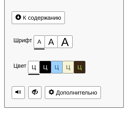
К содержанию
А
Шрифт
А
А
Цвет
Ц
Ц
Ц
Ц
Ц
Дополнительно