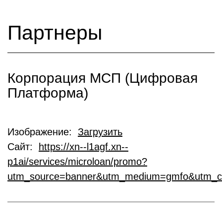
Партнеры
Корпорация МСП (Цифровая
Платформа)
Изображение:
Загрузить
Сайт:
https://xn--l1agf.xn--
p1ai/services/microloan/promo?
utm_source=banner&utm_medium=gmfo&utm_c