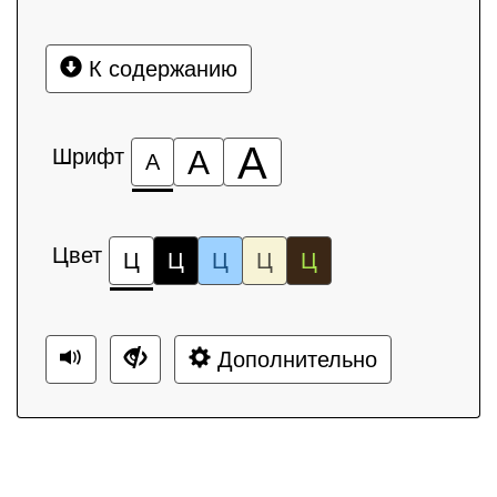
К содержанию
А
Шрифт
А
А
Цвет
Ц
Ц
Ц
Ц
Ц
Дополнительно