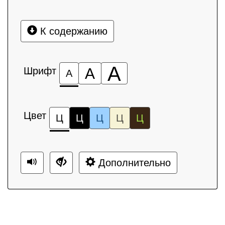
К содержанию
А
Шрифт
А
А
Цвет
Ц
Ц
Ц
Ц
Ц
Дополнительно