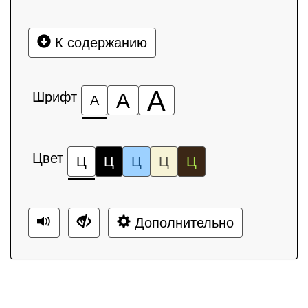
К содержанию
А
Шрифт
А
А
Цвет
Ц
Ц
Ц
Ц
Ц
Дополнительно