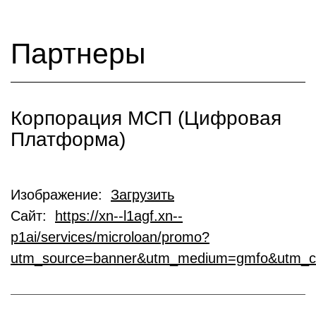
Партнеры
Корпорация МСП (Цифровая
Платформа)
Изображение:
Загрузить
Сайт:
https://xn--l1agf.xn--
p1ai/services/microloan/promo?
utm_source=banner&utm_medium=gmfo&utm_c