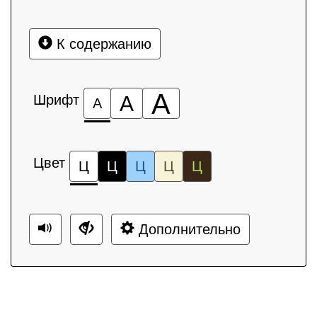
К содержанию
А
Шрифт
А
А
Цвет
Ц
Ц
Ц
Ц
Ц
Дополнительно