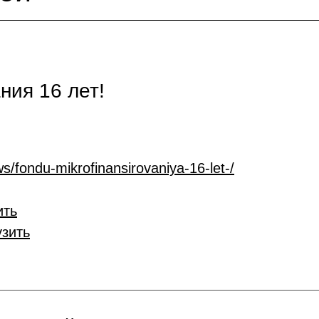
ия 16 лет!
s/fondu-mikrofinansirovaniya-16-let-/
ить
узить