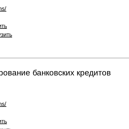
ns/
ить
узить
ование банковских кредитов
ns/
ить