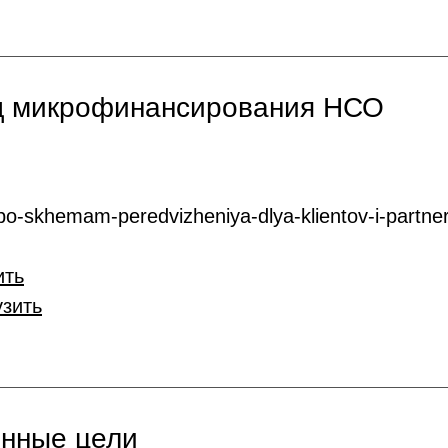
нд микрофинансирования НСО
o-skhemam-peredvizheniya-dlya-klientov-i-partner
ить
узить
онные цели