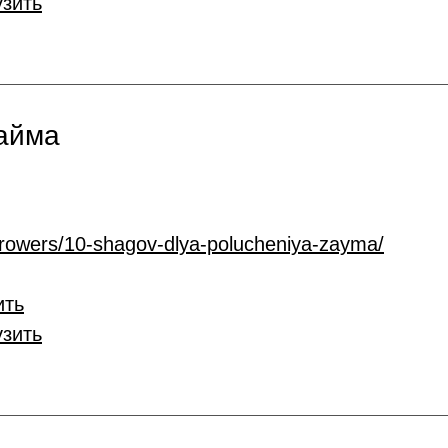
узить
займа
rrowers/10-shagov-dlya-polucheniya-zayma/
ить
узить