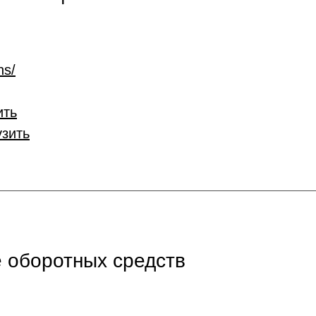
ns/
ить
узить
 оборотных средств