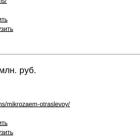
ns/
ить
узить
млн. руб.
ans/mikrozaem-otraslevoy/
ить
узить