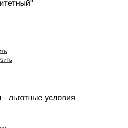
итетный"
ить
узить
 - льготные условия