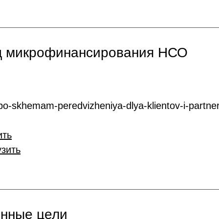
нд микрофинансирования НСО
o-skhemam-peredvizheniya-dlya-klientov-i-partner
ить
узить
онные цели