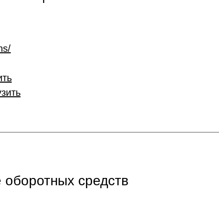
ns/
ить
узить
 оборотных средств