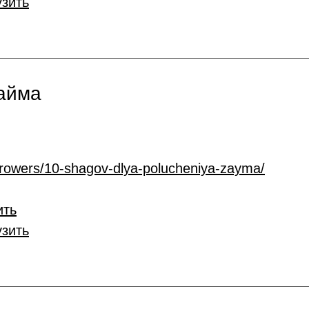
узить
займа
rrowers/10-shagov-dlya-polucheniya-zayma/
ить
узить