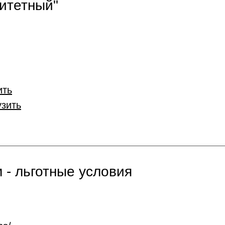
итетный"
ить
узить
 - льготные условия