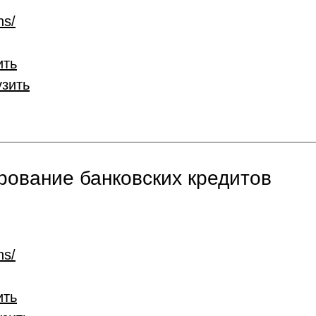
ns/
ить
узить
ование банковских кредитов
ns/
ить