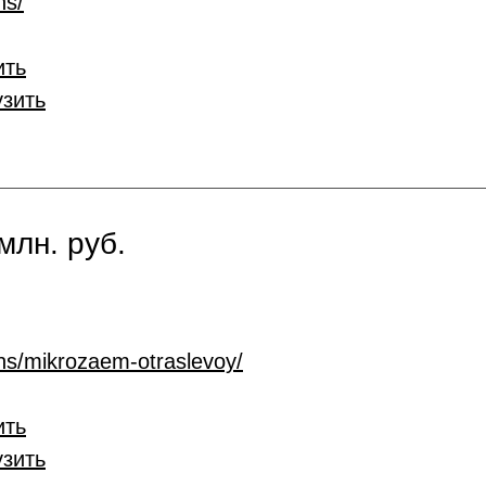
ns/
ить
узить
млн. руб.
ans/mikrozaem-otraslevoy/
ить
узить