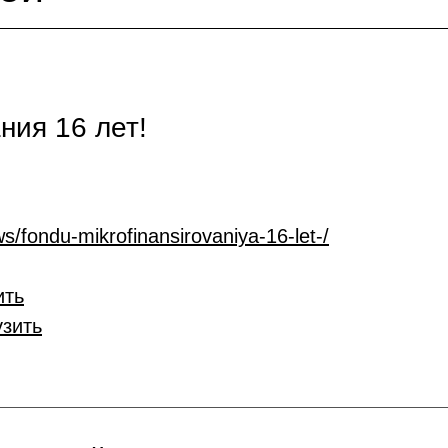
ия 16 лет!
s/fondu-mikrofinansirovaniya-16-let-/
ить
узить