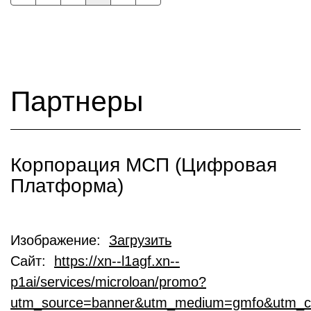
Партнеры
Корпорация МСП (Цифровая
Платформа)
Изображение:
Загрузить
Сайт:
https://xn--l1agf.xn--
p1ai/services/microloan/promo?
utm_source=banner&utm_medium=gmfo&utm_c