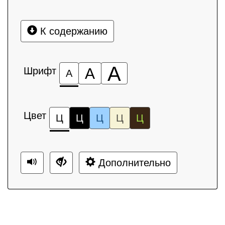
К содержанию
А
Шрифт
А
А
Цвет
Ц
Ц
Ц
Ц
Ц
Дополнительно