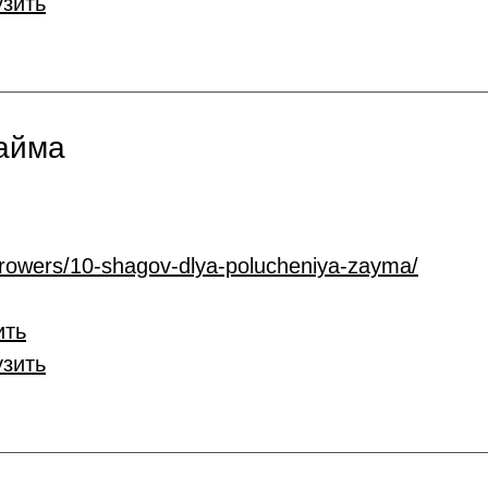
узить
займа
rrowers/10-shagov-dlya-polucheniya-zayma/
ить
узить