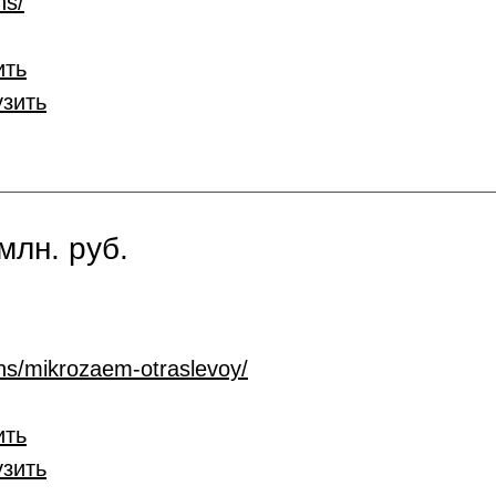
ns/
ить
узить
млн. руб.
ans/mikrozaem-otraslevoy/
ить
узить