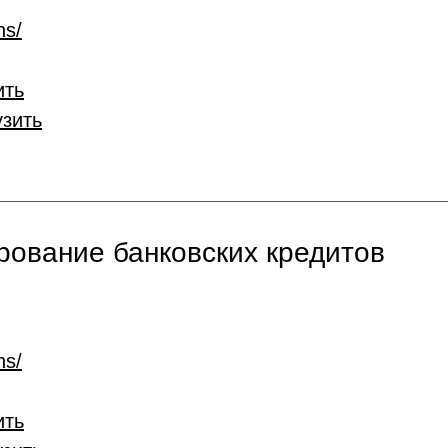
ns/
ить
узить
ование банковских кредитов
ns/
ить