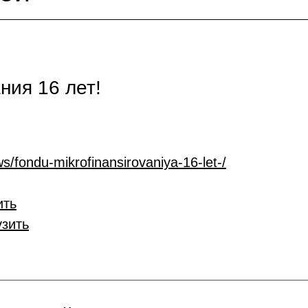
ия 16 лет!
s/fondu-mikrofinansirovaniya-16-let-/
ить
узить