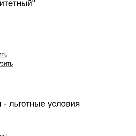
итетный"
ить
узить
 - льготные условия