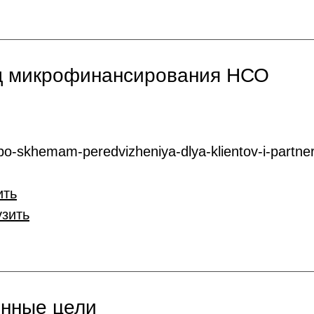
нд микрофинансирования НСО
o-skhemam-peredvizheniya-dlya-klientov-i-partner
ить
узить
онные цели