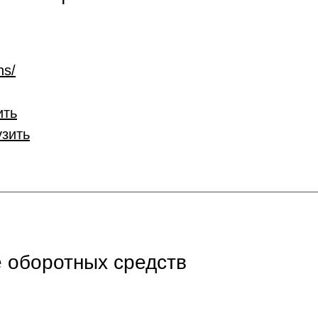
ns/
ить
узить
 оборотных средств