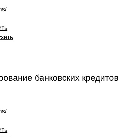
ns/
ить
узить
ование банковских кредитов
ns/
ить