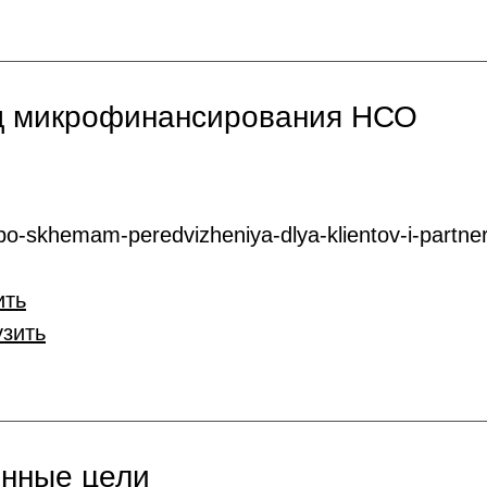
нд микрофинансирования НСО
o-skhemam-peredvizheniya-dlya-klientov-i-partner
ить
узить
онные цели