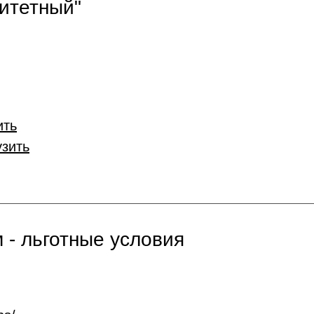
итетный"
ить
узить
 - льготные условия