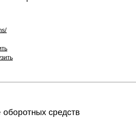
ns/
ить
узить
 оборотных средств