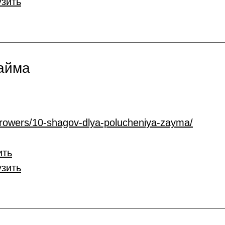
узить
займа
rrowers/10-shagov-dlya-polucheniya-zayma/
ить
узить