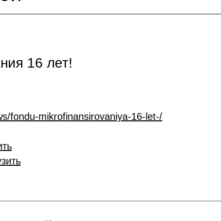
ия 16 лет!
s/fondu-mikrofinansirovaniya-16-let-/
ить
узить