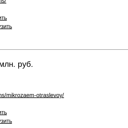
ns/
ить
узить
млн. руб.
ans/mikrozaem-otraslevoy/
ить
узить