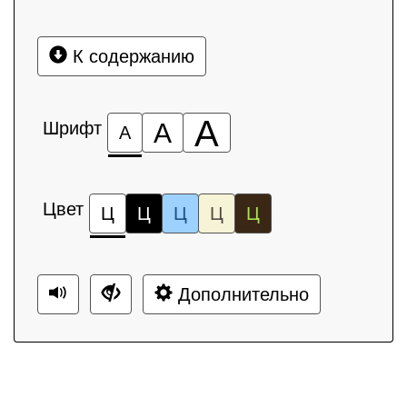
К содержанию
А
Шрифт
А
А
Цвет
Ц
Ц
Ц
Ц
Ц
Дополнительно