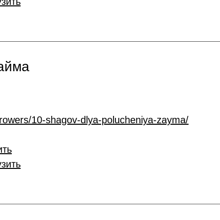
узить
займа
rrowers/10-shagov-dlya-polucheniya-zayma/
ить
узить