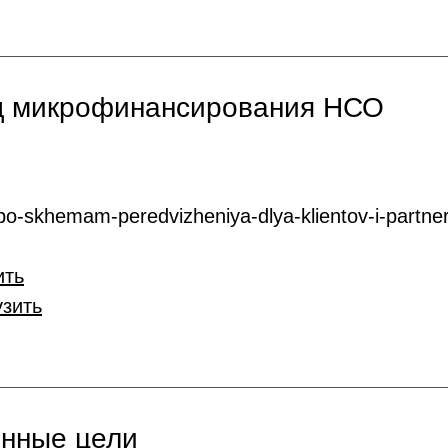
нд микрофинансирования НСО
o-skhemam-peredvizheniya-dlya-klientov-i-partner
ить
узить
онные цели