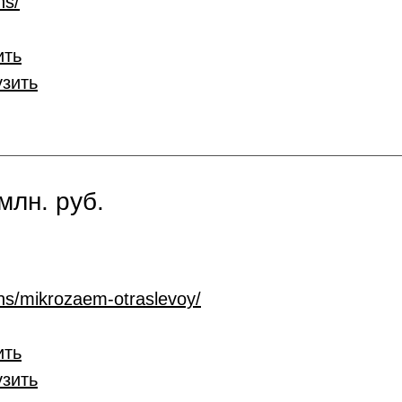
ns/
ить
узить
млн. руб.
ans/mikrozaem-otraslevoy/
ить
узить