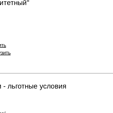
итетный"
ить
узить
 - льготные условия