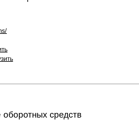
ns/
ить
узить
 оборотных средств