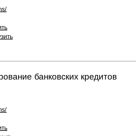
ns/
ить
узить
ование банковских кредитов
ns/
ить