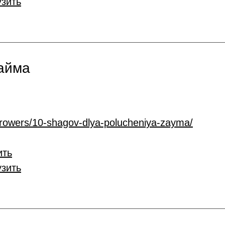
узить
займа
rrowers/10-shagov-dlya-polucheniya-zayma/
ить
узить