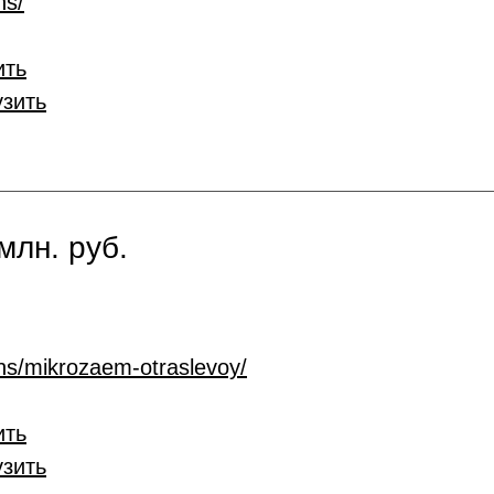
ns/
ить
узить
млн. руб.
ans/mikrozaem-otraslevoy/
ить
узить