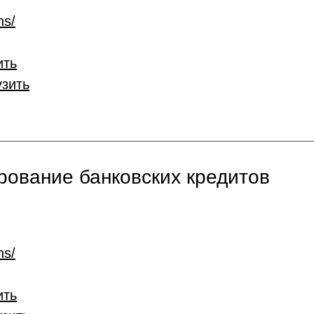
ns/
ить
узить
ование банковских кредитов
ns/
ить