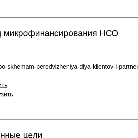
нд микрофинансирования НСО
o-skhemam-peredvizheniya-dlya-klientov-i-partner
ить
узить
онные цели