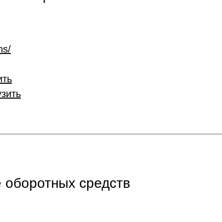
ns/
ить
узить
 оборотных средств