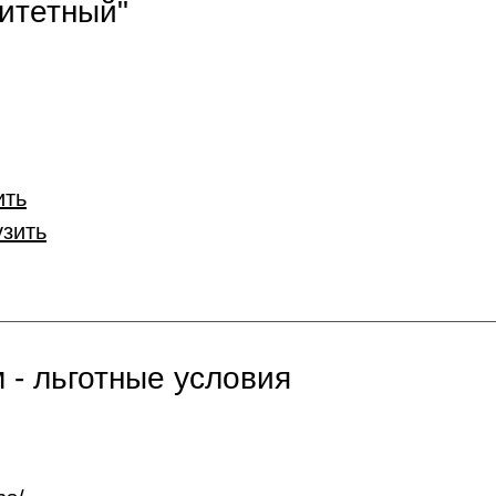
итетный"
ить
узить
 - льготные условия