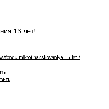
ия 16 лет!
s/fondu-mikrofinansirovaniya-16-let-/
ить
узить