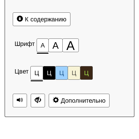
К содержанию
А
Шрифт
А
А
Цвет
Ц
Ц
Ц
Ц
Ц
Дополнительно