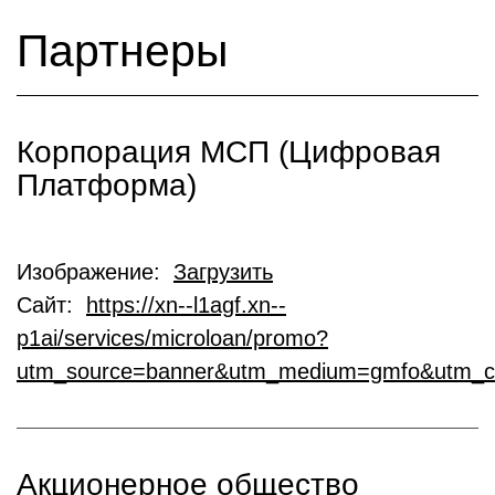
Партнеры
Корпорация МСП (Цифровая
Платформа)
Изображение:
Загрузить
Сайт:
https://xn--l1agf.xn--
p1ai/services/microloan/promo?
utm_source=banner&utm_medium=gmfo&utm_c
Акционерное общество