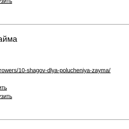
узить
займа
rrowers/10-shagov-dlya-polucheniya-zayma/
ить
узить