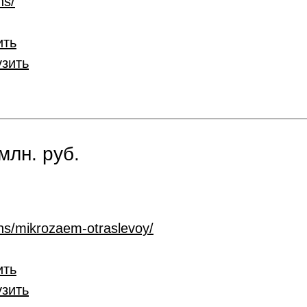
ns/
ить
узить
млн. руб.
ans/mikrozaem-otraslevoy/
ить
узить