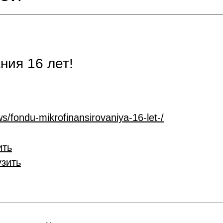
ия 16 лет!
s/fondu-mikrofinansirovaniya-16-let-/
ить
узить