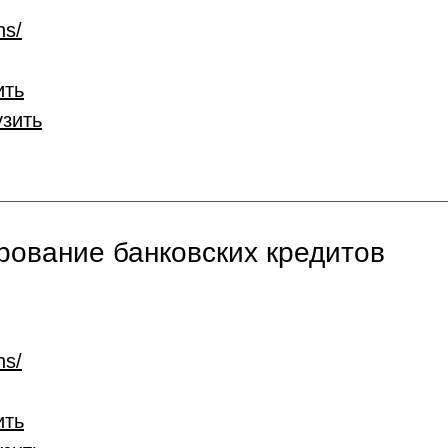
ns/
ить
узить
ование банковских кредитов
ns/
ить