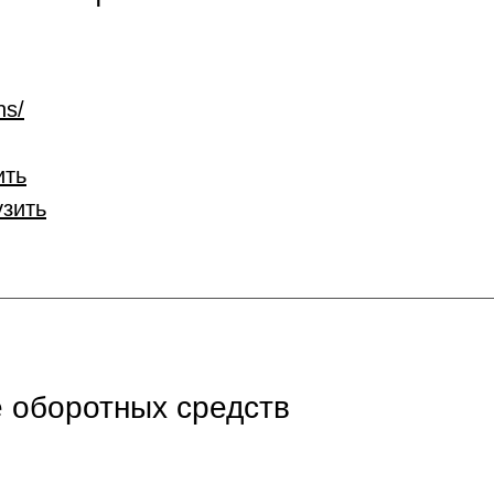
ns/
ить
узить
 оборотных средств