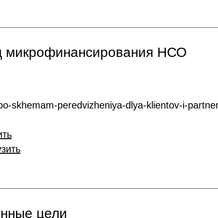
нд микрофинансирования НСО
o-skhemam-peredvizheniya-dlya-klientov-i-partner
ить
узить
онные цели