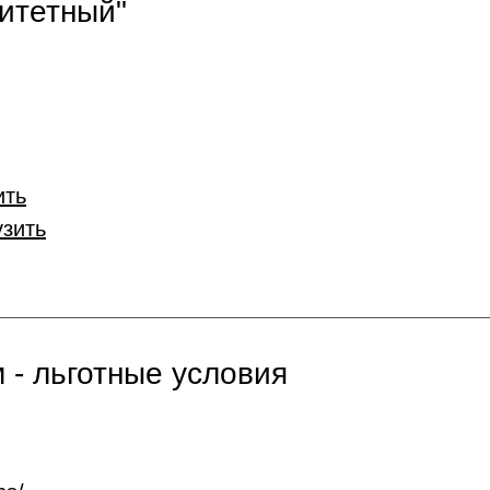
итетный"
ить
узить
 - льготные условия