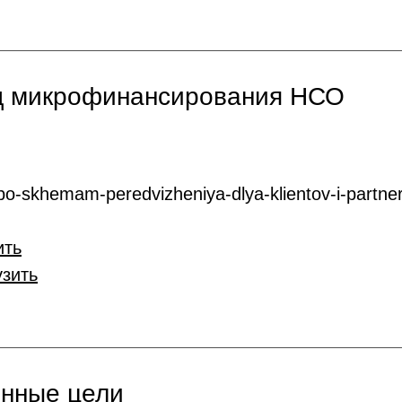
нд микрофинансирования НСО
o-skhemam-peredvizheniya-dlya-klientov-i-partner
ить
узить
онные цели