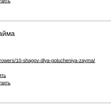
узить
займа
rrowers/10-shagov-dlya-polucheniya-zayma/
ить
узить