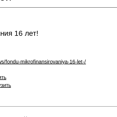
ия 16 лет!
s/fondu-mikrofinansirovaniya-16-let-/
ить
узить