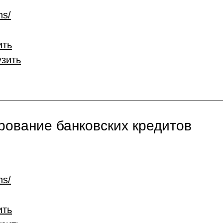
ns/
ить
узить
ование банковских кредитов
ns/
ить