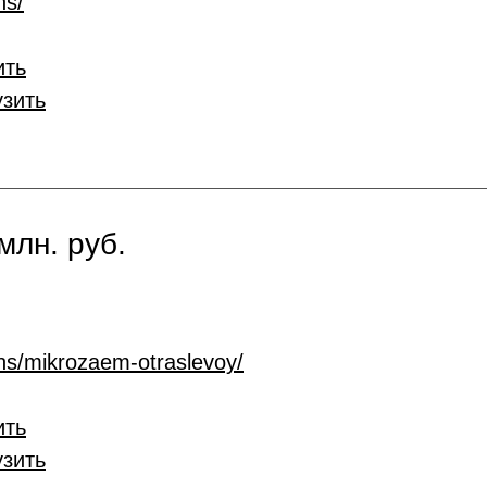
ns/
ить
узить
млн. руб.
ans/mikrozaem-otraslevoy/
ить
узить