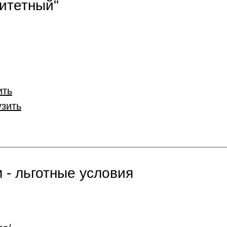
итетный"
ить
узить
 - льготные условия