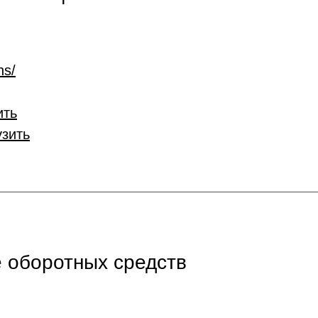
ns/
ить
узить
 оборотных средств