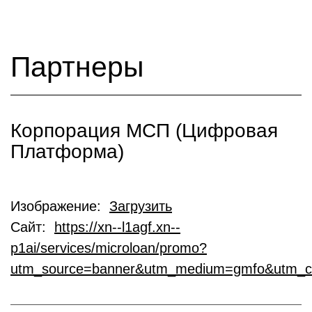
Партнеры
Корпорация МСП (Цифровая
Платформа)
Изображение:
Загрузить
Сайт:
https://xn--l1agf.xn--
p1ai/services/microloan/promo?
utm_source=banner&utm_medium=gmfo&utm_c