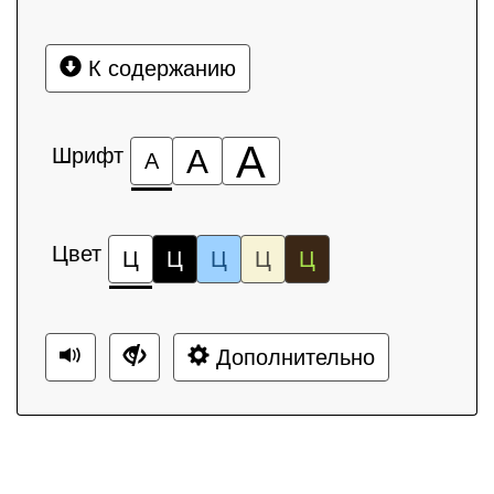
К содержанию
А
Шрифт
А
А
Цвет
Ц
Ц
Ц
Ц
Ц
Дополнительно