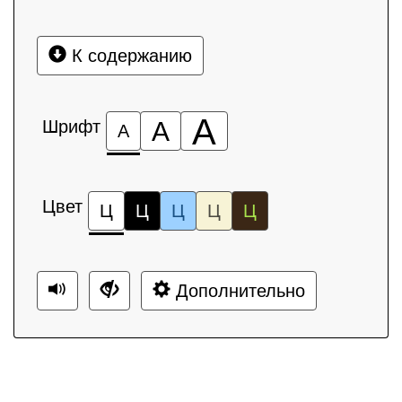
К содержанию
А
Шрифт
А
А
Цвет
Ц
Ц
Ц
Ц
Ц
Дополнительно