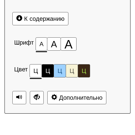
К содержанию
А
Шрифт
А
А
Цвет
Ц
Ц
Ц
Ц
Ц
Дополнительно