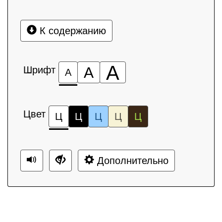
К содержанию
А
Шрифт
А
А
Цвет
Ц
Ц
Ц
Ц
Ц
Дополнительно