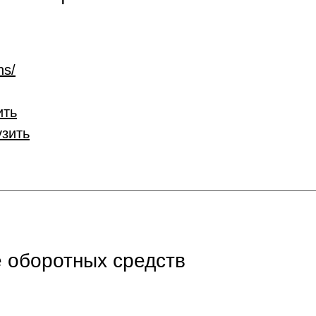
ns/
ить
узить
 оборотных средств