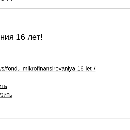
ия 16 лет!
s/fondu-mikrofinansirovaniya-16-let-/
ить
узить