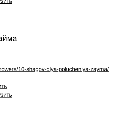
узить
займа
rrowers/10-shagov-dlya-polucheniya-zayma/
ить
узить