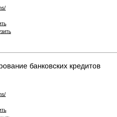
ns/
ить
узить
ование банковских кредитов
ns/
ить