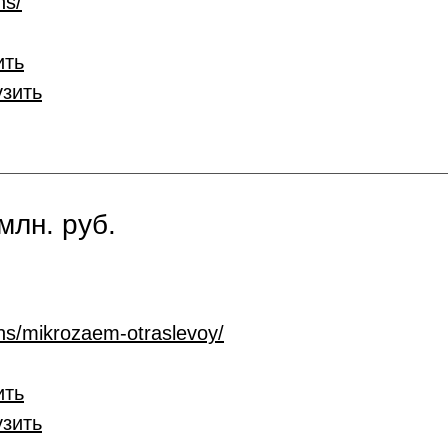
ns/
ить
узить
млн. руб.
ans/mikrozaem-otraslevoy/
ить
узить