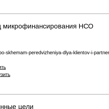
нд микрофинансирования НСО
o-skhemam-peredvizheniya-dlya-klientov-i-partner
ить
узить
онные цели