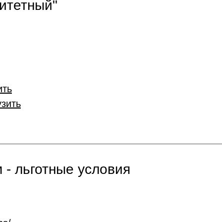
итетный"
ить
узить
 - льготные условия