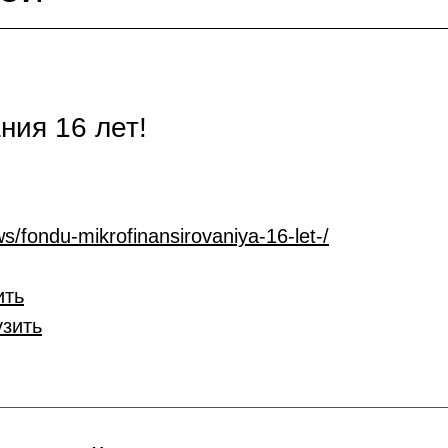
ия 16 лет!
s/fondu-mikrofinansirovaniya-16-let-/
ить
узить