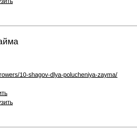
узить
займа
rrowers/10-shagov-dlya-polucheniya-zayma/
ить
узить