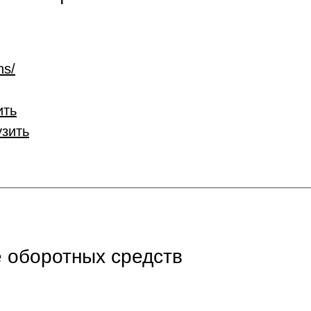
ns/
ить
узить
 оборотных средств