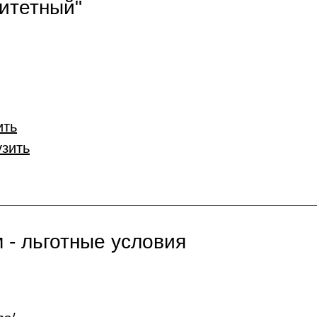
итетный"
ить
узить
 - льготные условия