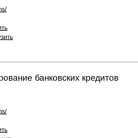
ns/
ить
узить
ование банковских кредитов
ns/
ить