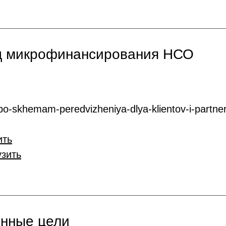
нд микрофинансирования НСО
o-skhemam-peredvizheniya-dlya-klientov-i-partner
ить
узить
онные цели