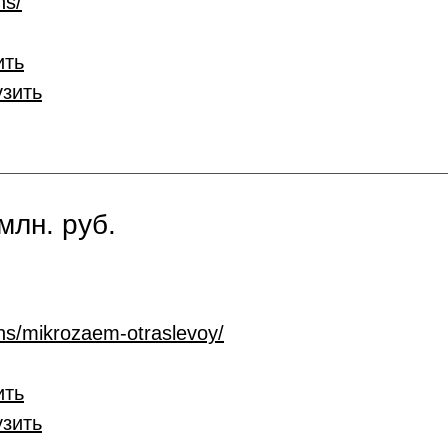
ns/
ить
узить
млн. руб.
ans/mikrozaem-otraslevoy/
ить
узить