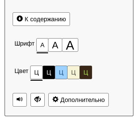
К содержанию
А
Шрифт
А
А
Цвет
Ц
Ц
Ц
Ц
Ц
Дополнительно