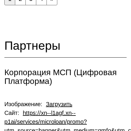
Партнеры
Корпорация МСП (Цифровая
Платформа)
Изображение:
Загрузить
Сайт:
https://xn--l1agf.xn--
p1ai/services/microloan/promo?
utm_source=banner&utm_medium=gmfo&utm_c