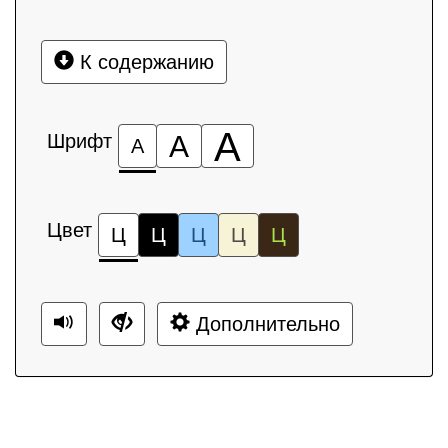
К содержанию
А
Шрифт
А
А
Цвет
Ц
Ц
Ц
Ц
Ц
Дополнительно